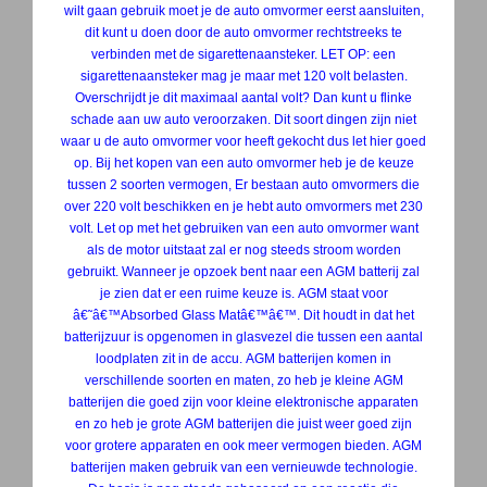
wilt gaan gebruik moet je de auto omvormer eerst aansluiten,
dit kunt u doen door de auto omvormer rechtstreeks te
verbinden met de sigarettenaansteker. LET OP: een
sigarettenaansteker mag je maar met 120 volt belasten.
Overschrijdt je dit maximaal aantal volt? Dan kunt u flinke
schade aan uw auto veroorzaken. Dit soort dingen zijn niet
waar u de auto omvormer voor heeft gekocht dus let hier goed
op. Bij het kopen van een auto omvormer heb je de keuze
tussen 2 soorten vermogen, Er bestaan auto omvormers die
over 220 volt beschikken en je hebt auto omvormers met 230
volt. Let op met het gebruiken van een auto omvormer want
als de motor uitstaat zal er nog steeds stroom worden
gebruikt. Wanneer je opzoek bent naar een AGM batterij zal
je zien dat er een ruime keuze is. AGM staat voor
â€˜â€™Absorbed Glass Matâ€™â€™. Dit houdt in dat het
batterijzuur is opgenomen in glasvezel die tussen een aantal
loodplaten zit in de accu. AGM batterijen komen in
verschillende soorten en maten, zo heb je kleine AGM
batterijen die goed zijn voor kleine elektronische apparaten
en zo heb je grote AGM batterijen die juist weer goed zijn
voor grotere apparaten en ook meer vermogen bieden. AGM
batterijen maken gebruik van een vernieuwde technologie.